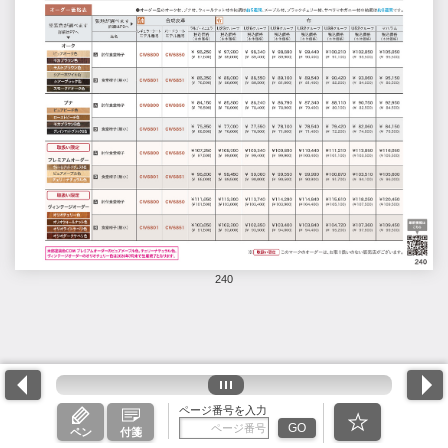
240
ページ番号を入力
GO
ペン
付箋